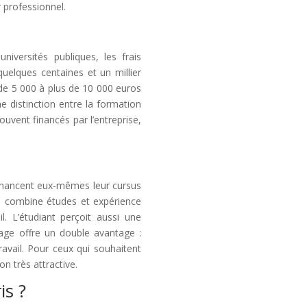
 professionnel.
iversités publiques, les frais
 quelques centaines et un millier
r de 5 000 à plus de 10 000 euros
ne distinction entre la formation
 souvent financés par l’entreprise,
financent eux-mêmes leur cursus
ui combine études et expérience
l. L’étudiant perçoit aussi une
age offre un double avantage :
ravail. Pour ceux qui souhaitent
n très attractive.
is ?