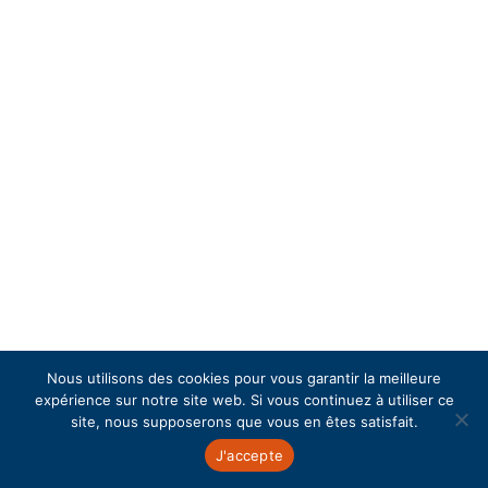
Le test de qi gratuit figure aujourd'hui parmi
les outils d’évaluation cognitive les plus répandus
sur internet. Simple d'accès et souvent présenté
sous forme de test en ligne rapide, il attire des...
Nous utilisons des cookies pour vous garantir la meilleure
expérience sur notre site web. Si vous continuez à utiliser ce
site, nous supposerons que vous en êtes satisfait.
J'accepte