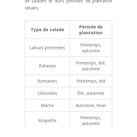
de salades et leurs périodes de plantation
idéales :
Période de
Type de salade
plantation
Printemps,
Laitues pommées
automne
Printemps, été,
Batavias
automne
Romaines
Printemps, été
Chicorées
Été, automne
Mâche
Automne, hiver
Printemps,
Roquette
automne